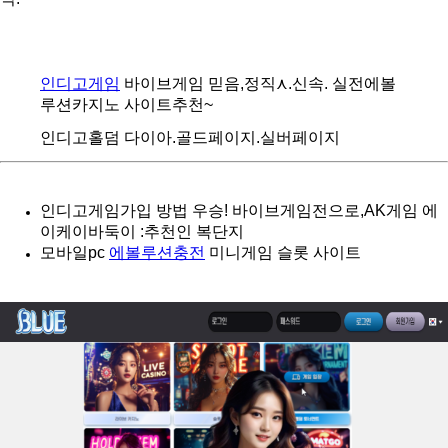
인디고게임
바이브게임 믿음,정직⋏.신속. 실전에볼
루션카지노 사이트추천~
인디고홀덤 다이아.골드페이지.실버페이지
인디고게임가입 방법 우승! 바이브게임전으로,AK게임 에
이케이바둑이 :추천인 복단지
모바일pc
에볼루션충전
미니게임 슬롯 사이트