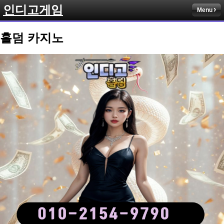
인디고게임
Menu
홀덤 카지노