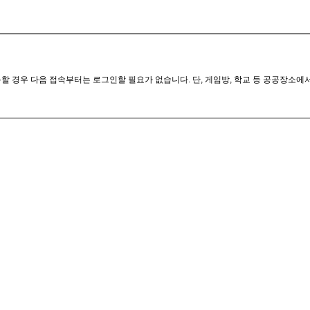
할 경우 다음 접속부터는 로그인할 필요가 없습니다. 단, 게임방, 학교 등 공공장소에